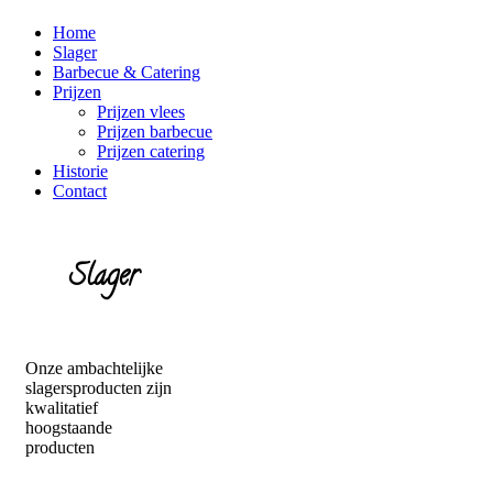
Home
Slager
Barbecue & Catering
Prijzen
Prijzen vlees
Prijzen barbecue
Prijzen catering
Historie
Contact
Slager
Onze ambachtelijke
slagersproducten zijn
kwalitatief
hoogstaande
producten