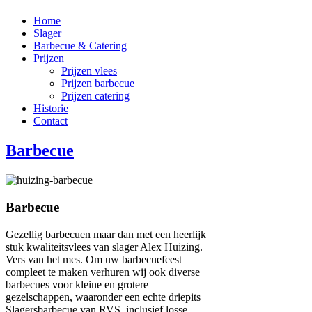
Home
Slager
Barbecue & Catering
Prijzen
Prijzen vlees
Prijzen barbecue
Prijzen catering
Historie
Contact
Barbecue
Barbecue
Gezellig barbecuen maar dan met een heerlijk
stuk kwaliteitsvlees van slager Alex Huizing.
Vers van het mes. Om uw barbecuefeest
compleet te maken verhuren wij ook diverse
barbecues voor kleine en grotere
gezelschappen, waaronder een echte driepits
Slagersbarbecue van RVS, inclusief losse