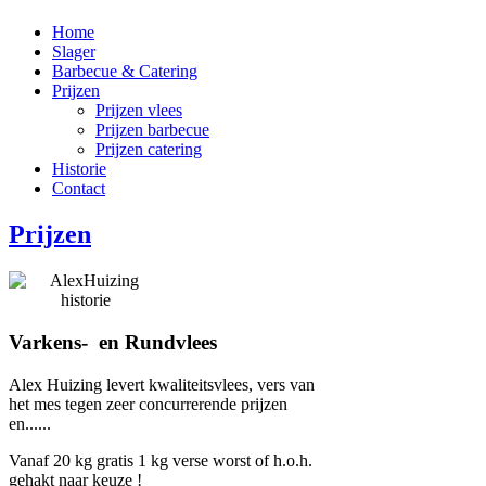
Home
Slager
Barbecue & Catering
Prijzen
Prijzen vlees
Prijzen barbecue
Prijzen catering
Historie
Contact
Prijzen
Varkens- en Rundvlees
Alex Huizing levert kwaliteitsvlees, vers van
het mes tegen zeer concurrerende prijzen
en......
Vanaf 20 kg gratis 1 kg verse worst of h.o.h.
gehakt naar keuze !