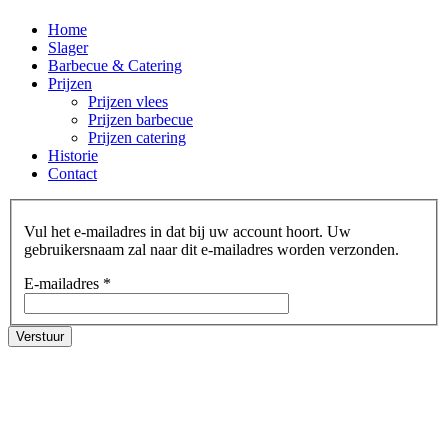
Home
Slager
Barbecue & Catering
Prijzen
Prijzen vlees
Prijzen barbecue
Prijzen catering
Historie
Contact
Vul het e-mailadres in dat bij uw account hoort. Uw
gebruikersnaam zal naar dit e-mailadres worden verzonden.
E-mailadres
*
Verstuur